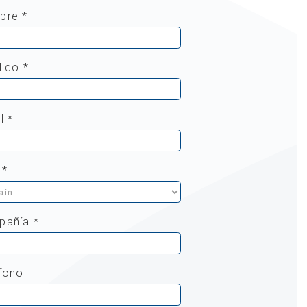
bre *
lido *
l *
 *
pañía *
fono