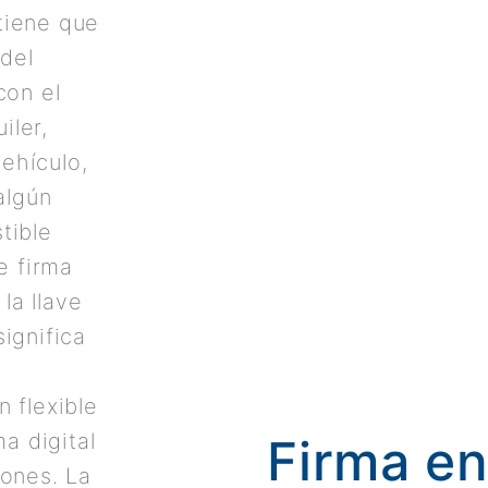
tiene que
 del
con el
iler,
ehículo,
algún
tible
e firma
la llave
ignifica
 flexible
ma digital
Firma en 
iones. La