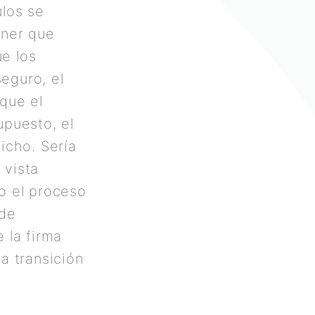
ulos se
ener que
e los
seguro, el
 que el
upuesto, el
icho. Sería
 vista
o el proceso
 de
 la firma
a transición