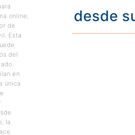
para
desde su
a online,
or de
l. Esta
puede
os del
tado.
ilan en
a única
ne
r
esde
, la
hace