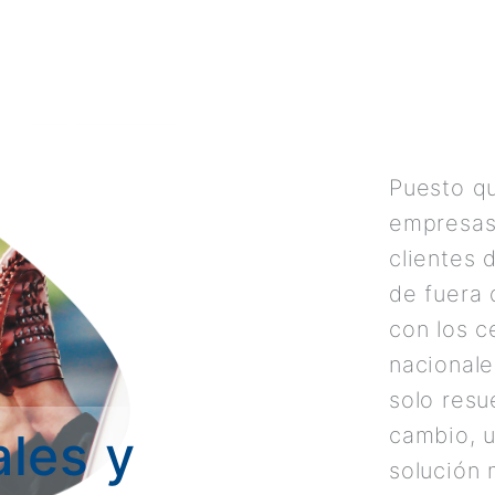
Puesto qu
empresas 
clientes 
de fuera 
con los c
nacionale
solo resu
cambio, u
ales y
solución