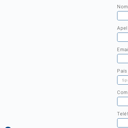
Nom
Apel
Emai
País
Com
Telé