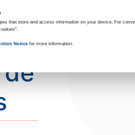
Secondary
Noticias
Sobre
s
Pasar
menu
al
ies that store and access information on your device. For conve
Main
contenido
Nuestras soluciones
cookies”.
principal
navigation
ection Notice
for more information.
 de
s