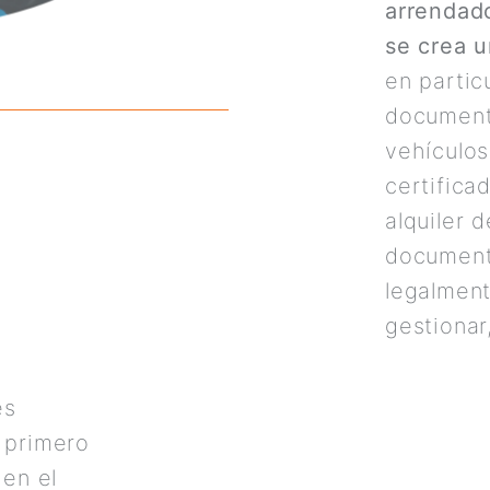
arrendado
se crea u
en particu
documento
vehículos
certifica
alquiler 
documento
legalment
gestionar
es
: primero
 en el